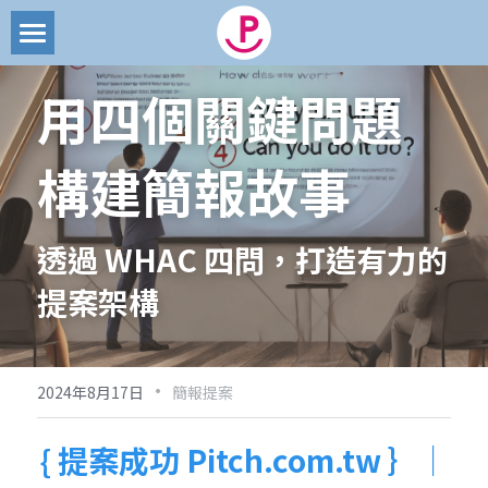
首頁
用四個關鍵問題
部落格
構建簡報故事
文章
所有博客分類
創業募資
簡報代製
透過 WHAC 四問，打造有力的
創業管理
搜索
提案架構
品牌經營
email聯絡
商業模式
·
2024年8月17日
簡報提案
簡報技能
{ 提案成功 Pitch.com.tw ｝｜
簡報提案