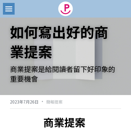
首頁
如何寫出好的商
部落格
業提案
文章
所有博客分類
創業募資
簡報代製
商業提案是給閱讀者留下好印象的
創業管理
搜索
重要機會
品牌經營
email聯絡
商業模式
·
2023年7月26日
簡報提案
簡報技能
商業提案
簡報提案