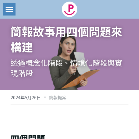
首頁
簡報故事用四個問題來
部落格
構建
文章
所有博客分類
透過概念化階段、情境化階段與實
創業募資
簡報代製
現階段
創業管理
搜索
品牌經營
·
2024年5月26日
email聯絡
簡報提案
商業模式
簡報技能
簡報提案
四個問題